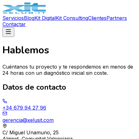
Servicios
Blog
Kit Digital
Kit Consulting
Clientes
Partners
Contactar
Hablemos
Cuéntanos tu proyecto y te respondemos en menos de
24 horas con un diagnóstico inicial sin coste.
Datos de contacto
+34 679 94 27 96
gerencia@xelusit.com
C/ Miguel Unamuno, 25
Alginet, Comunitat Valenciana